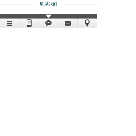
联系我们
中国·河南杨派珠宝玉石有限公司
展厅地址1
：郑州市大学中路古玩城2092、
2092-1
展厅地址2：河南郑州二七区马寨综合实验区大
同苑10号楼2号
传真：86-371-86138789
手机：15993030888、17071834999、
17065894666
国际网址：http://www.ypjade.com
企业QQ：2593371594
E-mail：yang556688@126.com
电话：86-371-68762078
客服电话：400-0371-737
官方网站：
www.ypjade.com
公司地址：河南郑州二七区马寨综合实验区大同