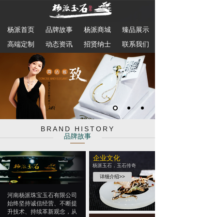
杨派首页
品牌故事
杨派商城
臻品展示
高端定制
动态资讯
招贤纳士
联系我们
BRAND HISTORY
品牌故事
企业文化
杨派玉石，玉石传奇
详细介绍>>
河南杨派珠宝玉石有限公司
始终坚持诚信经营、不断提
升技术、持续革新观念，从