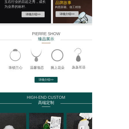
玉石行业的后起之秀，成长
品牌故事
为业界的标杆.
构图新颖、做工精致
详细介绍>>
详细介绍>>
PIERRE SHOW
臻品展示
袅袅耳语
珠锁兰心
温馨项恋
腕上花朵
详细介绍>>
HIGH-END CUSTOM
高端定制